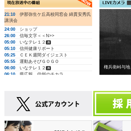
21:10
伊那弥生ケ丘高校同窓会 綿貫安秀氏
講演会
24:00
ショップ
26:00
信毎文字＜＜N>>
05:00
いなテレ１２
Ｎ
05:10
信州健康リポート
05:25
ＣＥＫ週間ダイジェスト
05:55
運動あそびＧＯＧＯ
権兵衛峠与地
06:00
いなテレ１２
Ｎ
06:10
県広報 信州のチカラ
06:25
宮坂七郎のいいとこ巡り
06:40
みんなdeマレット▽仙天クラブ
06:50
がんばらない体操
07:00
いなテレ１２
Ｎ
07:15
運動あそびＧＯＧＯ
07:25
脳いきいき体操
07:30
エリア▽664gで生まれた命