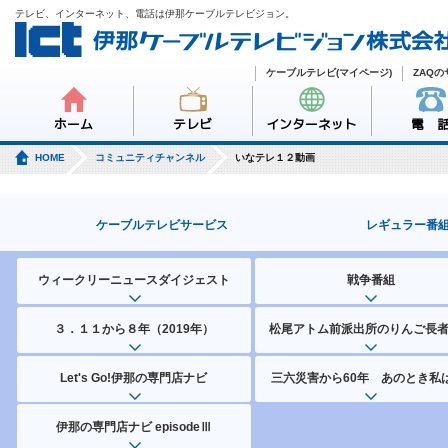
テレビ、インターネット、電話は伊那ケーブルテレビジョン。
ケーブルテレビ(マイページ)
ZAQ
ホーム
テレビ
インターネット
電 
HOME
コミュニティチャンネル
いなテレ１２動画
ケーブルテレビサービス
レギュラー番
ウィークリーニュースダイジェスト
戦争番組
３．１１から８年（2019年）
松尾アトム前派出所のりんご長
Let's Go!伊那の専門店ナビ
三六災害から60年 あのとき私は
伊那の専門店ナビ episodeⅢ