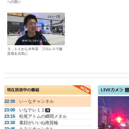
への想い
３．１１から８年④ プロレスで被
災地を元気に
22:30
い～なチャンネル
23:00
いなテレ１２
Ｎ
23:15
松尾アトムの瞬間メタル
23:30
素顔がいいね南箕輪
23:45
もみじチャンネル