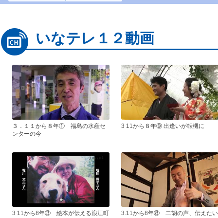
いなテレ１２動画
３．１１から８年① 福島の水産セ
3 11から８年⑨ 出逢いが転機に
ンターの今
3 11から8年③ 絵本が伝える浪江町
3.11から8年⑧ 二胡の声、伝えたい