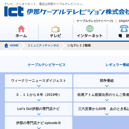
テレビ、インターネット、電話は伊那ケーブルテレビジョン。
ケーブルテレビ(マイページ)
ZAQ
ホーム
テレビ
インターネット
電 
HOME
コミュニティチャンネル
いなテレ１２動画
ケーブルテレビサービス
レギュラー番
ウィークリーニュースダイジェスト
戦争番組
３．１１から８年（2019年）
松尾アトム前派出所のりんご長
Let's Go!伊那の専門店ナビ
三六災害から60年 あのとき私は
伊那の専門店ナビ episodeⅢ