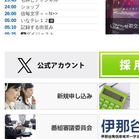
24:00
ショップ
26:00
信毎文字＜＜N>>
05:00
いなテレ１２
Ｎ
いなっせ前交
05:10
記録する街並み
05:25
ダイジェスト
Ｎ
05:55
運動あそびＧＯＧＯ
06:00
いなテレ１２
Ｎ
06:15
みんなdeマレット▽仙天クラブ
06:25
松尾アトムの瞬間メタル
06:40
ＪＡ広報る～らる
07:00
いなテレ１２
Ｎ
07:15
がんばらない体操
07:25
脳いきいき体操
07:30
ＣＥＫ週間ダイジェスト
08:00
素顔がいいね南箕輪
08:15
もみじチャンネル
08:30
上伊那ふるさとだより
08:50
手話で話そう