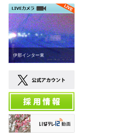
07:30
★ＣＥＫ週間ダイジェス
ト
08:00
★まるごと信州情報ネッ
ト
08:30
ダイジェスト
Ｎ
09:00
無茶さんぽ
09:30
教えてガチャさん
10:00
松尾アトムの瞬間メタル
10:15
店ばな工房
伊那インター東
10:30
★おまつりニッポン▽新
潟・地蔵まつり/広島・壬生の花
田植
11:00
素でどうでしょう
11:30
伊那北×伊那弥生ケ丘 新
校再編思い出ムービー
12:00
まるごと信州情報ネット