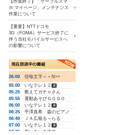
【作業終了】「ケーブルスマ
ホ マイページ」メンテナンス
作業について
【重要】NTTドコモ
3G（FOMA）サービス終了に
伴う当社モバイルサービスへ
の影響について
26:00
信毎文字＜＜N>>
05:00
いなテレ１２
Ｎ
05:25
教えてガチャさん
05:55
運動あそびＧＯＧＯ
06:00
いなテレ１２
Ｎ
06:25
平澤真希 森のピアノ
06:40
ＪＡ広報る～らる
07:00
いなテレ１２
Ｎ
07:25
脳いきいき体操