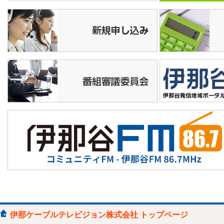
10:30
★おまつりニッポン▽新潟・地蔵ま
つり/広島・壬生の花田植
11:00
素でどうでしょう
11:30
伊那北×伊那弥生ケ丘 新校再編思い
出ムービー
12:00
まるごと信州情報ネット
伊那ケーブルテレビジョン株式会社 トップページ