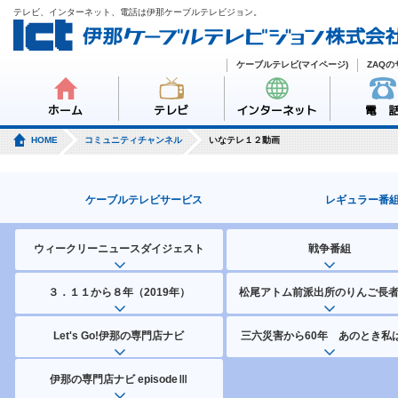
テレビ、インターネット、電話は伊那ケーブルテレビジョン。
ケーブルテレビ(マイページ)
ZAQ
ホーム
テレビ
インターネット
電 
HOME
コミュニティチャンネル
いなテレ１２動画
ケーブルテレビサービス
レギュラー番
ウィークリーニュースダイジェスト
戦争番組
３．１１から８年（2019年）
松尾アトム前派出所のりんご長
Let's Go!伊那の専門店ナビ
三六災害から60年 あのとき私は
伊那の専門店ナビ episodeⅢ