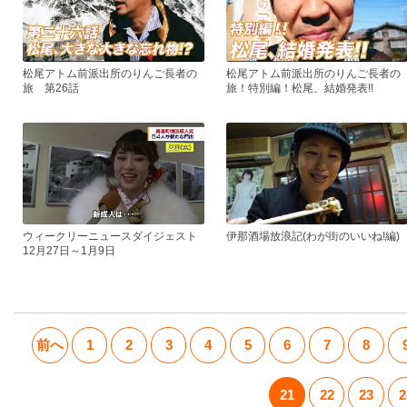
松尾アトム前派出所のりんご長者の
松尾アトム前派出所のりんご長者の
旅 第26話
旅！特別編！松尾、結婚発表!!
ウィークリーニュースダイジェスト
伊那酒場放浪記(わが街のいいね!編)
12月27日～1月9日
前へ
1
2
3
4
5
6
7
8
21
22
23
2