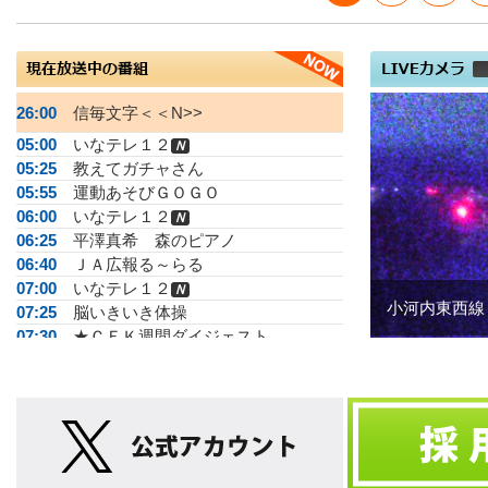
26:00
信毎文字＜＜N>>
05:00
いなテレ１２
Ｎ
05:25
教えてガチャさん
05:55
運動あそびＧＯＧＯ
06:00
いなテレ１２
Ｎ
06:25
平澤真希 森のピアノ
06:40
ＪＡ広報る～らる
07:00
いなテレ１２
Ｎ
小河内東西線
07:25
脳いきいき体操
07:30
★ＣＥＫ週間ダイジェスト
08:00
★まるごと信州情報ネット
08:30
ダイジェスト
Ｎ
09:00
無茶さんぽ
09:30
教えてガチャさん
10:00
松尾アトムの瞬間メタル
10:15
店ばな工房