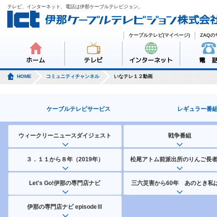
テレビ、インターネット、電話は伊那ケーブルテレビジョン。
ケーブルテレビ(マイページ)
ZAQ
ホーム
テレビ
インターネット
電 
HOME
コミュニティチャンネル
いなテレ１２動画
ケーブルテレビサービス
レギュラー番
ウィークリーニュースダイジェスト
戦争番組
３．１１から８年（2019年）
松尾アトム前派出所のりんご長
Let's Go!伊那の専門店ナビ
三六災害から60年 あのとき私は
伊那の専門店ナビ episodeⅢ