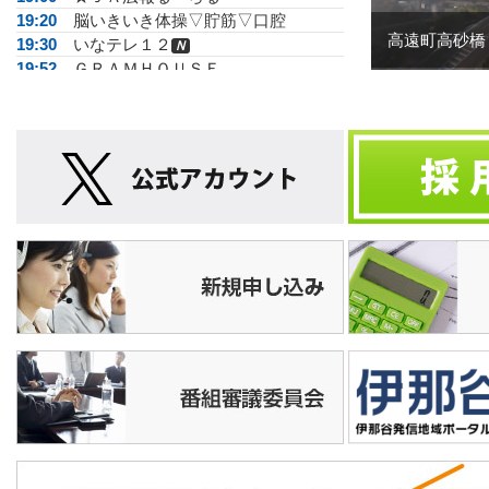
19:20
脳いきいき体操▽貯筋▽口腔
高遠町高砂橋
19:30
いなテレ１２
Ｎ
19:52
ＧＲＡＭＨＯＵＳＥ
19:55
運動あそびＧＯＧＯ
20:00
ハローちびっこ▽竜北・ぞう組
20:30
今週の教室
20:35
運動あそびＧＯＧＯ
20:40
松尾アトムの瞬間メタル
20:55
手話で話そう
21:00
いなテレ１２
Ｎ
21:25
脳いきいき体操
21:30
伊那北×伊那弥生ケ丘 新校再編思い
出ムービー
22:00
ＮＡＧＡＮO綺麗
22:30
壮観劇場▽奇岩の誘い
23:00
いなテレ１２
Ｎ
23:25
上伊那ふるさとだより
23:45
記録する街並み
24:00
ショップ
26:00
信毎文字＜＜N>>