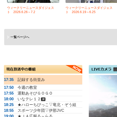
ウィークリーニュースダイジェス
ウィークリーニュースダイジェス
ト 2026.6.26～7.2
ト 2026.6.19～6.25
一覧ページへ
17:35
記録する街並み
17:50
今週の教室
17:55
運動あそびＧＯＧＯ
18:00
いなテレ１２
Ｎ
18:25
★ハローちびっこ▽竜北・ぞう組
18:55
スポーツ少年団▽伊那JVC
19:00
★ＪＡ広報る～らる