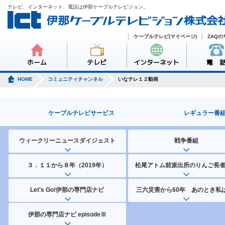
テレビ、インターネット、電話は伊那ケーブルテレビジョン。
ケーブルテレビ(マイページ)
ZAQ
ホーム
テレビ
インターネット
電 
HOME
コミュニティチャンネル
いなテレ１２動画
ケーブルテレビサービス
レギュラー番
ウィークリーニュースダイジェスト
戦争番組
３．１１から８年（2019年）
松尾アトム前派出所のりんご長
Let's Go!伊那の専門店ナビ
三六災害から60年 あのとき私は
伊那の専門店ナビ episodeⅢ