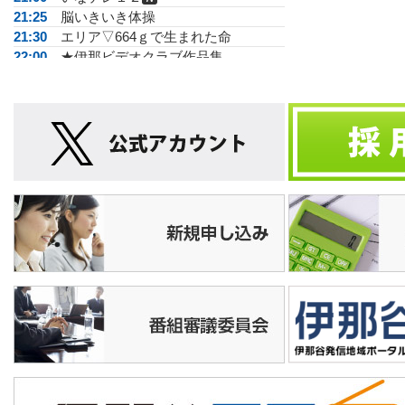
21:25
脳いきいき体操
21:30
エリア▽664ｇで生まれた命
22:00
★伊那ビデオクラブ作品集
22:45
店ばな工房
23:00
いなテレ１２
Ｎ
23:30
素でどうでしょう
24:00
ショップ
26:00
信毎文字＜＜N>>
05:00
いなテレ１２
Ｎ
05:25
教えてガチャさん