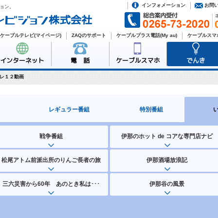
インフォメーション
お問
ョン。
ケーブルテレビ(マイページ)
ZAQのサポート
ケーブルプラス電話(My au)
ケーブルスマホ
インターネット
電 話
ケーブルスマホ
でんき
レ１２動画
レギュラー番組
特別番組
戦争番組
伊那のホット de コアな専門店ナビ
松尾アトム前派出所のりんご長者の旅
伊那酒場放浪記
三六災害から60年 あのとき私は･･･
伊那谷の風景