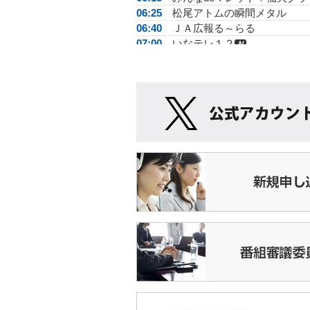
06:25
松尾アトムの瞬間メタル
06:40
ＪＡ広報る～らる
07:00
いなテレ１２
Ｎ
07:15
がんばらない体操
07:25
脳いきいき体操
07:30
ＣＥＫ週間ダイジェスト
08:00
素顔がいいね南箕輪
08:15
もみじチャンネル
08:30
上伊那ふるさとだより
08:50
手話で話そう
08:55
運動あそびＧＯＧＯ
09:00
素でどうでしょう
09:30
まるごと信州情報ネット
10:00
伊那ビデオクラブ作品集
10:45
松尾アトムの瞬間メタル
11:00
ダイジェスト
Ｎ