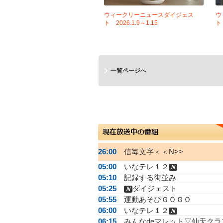
ウィークリーニュースダイジェス
ウ
ト 2026.1.9～1.15
ト 
一覧ページへ
26:00
信毎文字＜＜N>>
05:00
いなテレ１２
Ｎ
05:10
記録する街並み
05:25
ダイジェスト
Ｎ
05:55
運動あそびＧＯＧＯ
06:00
いなテレ１２
Ｎ
06:15
みんなdeマレット▽仙天クラ