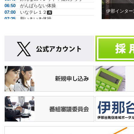
06:50
がんばらない体操
伊那インター
07:00
いなテレ１２
Ｎ
07:25
脳いきいき体操
07:30
まるごと信州情報ネット
08:00
ハローちびっこ▽竜北・ぞう組
08:30
ＪＡ広報る～らる
08:50
名湯の条件
09:00
店ばな工房
09:15
記録する街並み
09:30
ハローちびっこ▽竜北・ぞう組
10:00
Nuts!
10:30
がんばらない体操
10:40
手話で話そう
10:45
イチゲンさんどうでしょう
11:00
ＪＡ広報る～らる
11:20
私の地域▽緑のある風景
11:50
運動あそびＧＯＧＯ
11:55
今週の教室
12:00
★伊那谷昼ワイド867
14:00
ハローちびっこ▽竜北・ぞう組