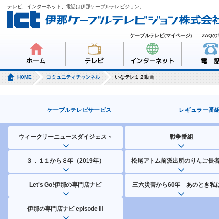
テレビ、インターネット、電話は伊那ケーブルテレビジョン。
ケーブルテレビ(マイページ)
ZAQ
ホーム
テレビ
インターネット
電 
HOME
コミュニティチャンネル
いなテレ１２動画
ケーブルテレビサービス
レギュラー番
ウィークリーニュースダイジェスト
戦争番組
３．１１から８年（2019年）
松尾アトム前派出所のりんご長
Let's Go!伊那の専門店ナビ
三六災害から60年 あのとき私は
伊那の専門店ナビ episodeⅢ