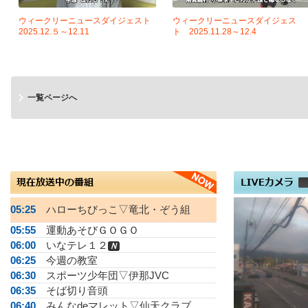
ウィークリーニュースダイジェスト
ウィークリーニュースダイジェス
2025.12.５～12.11
ト 2025.11.28～12.4
一覧ページへ
05:25
ハローちびっこ▽竜北・ぞう組
05:55
運動あそびＧＯＧＯ
06:00
いなテレ１２
Ｎ
06:25
今週の教室
06:30
スポーツ少年団▽伊那JVC
06:35
そば切り音頭
06:40
みんなdeマレット▽仙天クラブ