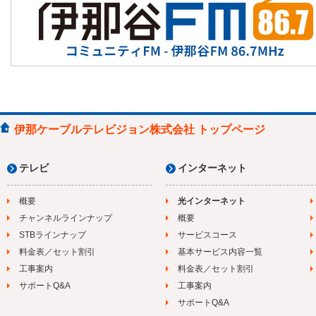
14:30
手話で話そう
14:35
がんばらない体操
14:45
松尾アトムの瞬間メタル
15:00
名湯の条件
15:00
私の地域▽緑のある風景
伊那ケーブルテレビジョン株式会社 トップページ
テレビ
インターネット
概要
光インターネット
チャンネルラインナップ
概要
STBラインナップ
サービスコース
料金表／セット割引
基本サービス内容一覧
工事案内
料金表／セット割引
サポートQ&A
工事案内
サポートQ&A