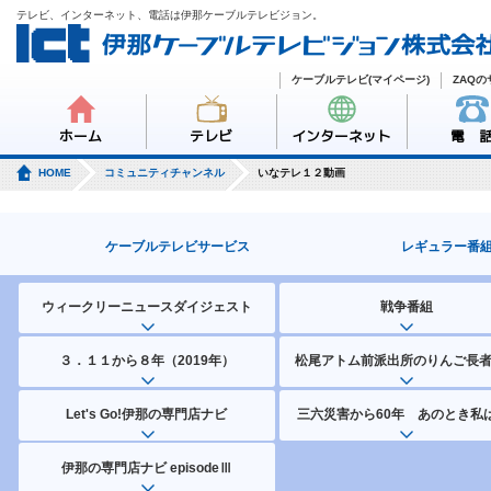
テレビ、インターネット、電話は伊那ケーブルテレビジョン。
ケーブルテレビ(マイページ)
ZAQ
ホーム
テレビ
インターネット
電 
HOME
コミュニティチャンネル
いなテレ１２動画
ケーブルテレビサービス
レギュラー番
ウィークリーニュースダイジェスト
戦争番組
３．１１から８年（2019年）
松尾アトム前派出所のりんご長
Let's Go!伊那の専門店ナビ
三六災害から60年 あのとき私は
伊那の専門店ナビ episodeⅢ