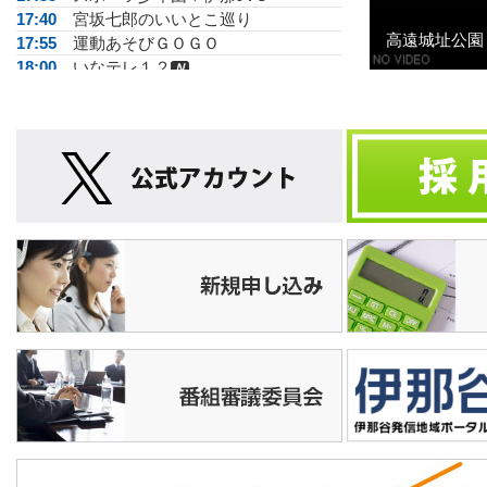
17:40
宮坂七郎のいいとこ巡り
高遠城址公園
17:55
運動あそびＧＯＧＯ
18:00
いなテレ１２
Ｎ
18:10
松尾アトムの瞬間メタル
18:25
手話で話そう
18:30
ダイジェスト
Ｎ
19:00
★い～なチャンネル
19:20
脳いきいき体操
19:30
いなテレ１２
Ｎ
19:42
ＧＲＡＭＨＯＵＳＥ
19:45
店ばな工房
20:00
ダイジェスト
Ｎ
20:30
★素顔がいいね南箕輪
20:45
★もみじチャンネル
21:00
いなテレ１２
Ｎ
21:15
がんばらない体操
21:25
脳いきいき体操▽口腔
21:30
月ナマ
22:30
い～なチャンネル
23:00
いなテレ１２
Ｎ