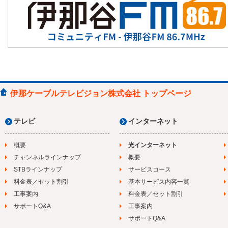
23:15
松尾アトムの瞬間メタル
23:30
素顔がいいね南箕輪
23:45
もみじチャンネル
24:00
ショップ
26:00
信毎文字＜＜N>>
伊那ケーブルテレビジョン株式会社 トップページ
テレビ
インターネット
概要
光インターネット
チャンネルラインナップ
概要
STBラインナップ
サービスコース
料金表／セット割引
基本サービス内容一覧
工事案内
料金表／セット割引
サポートQ&A
工事案内
サポートQ&A