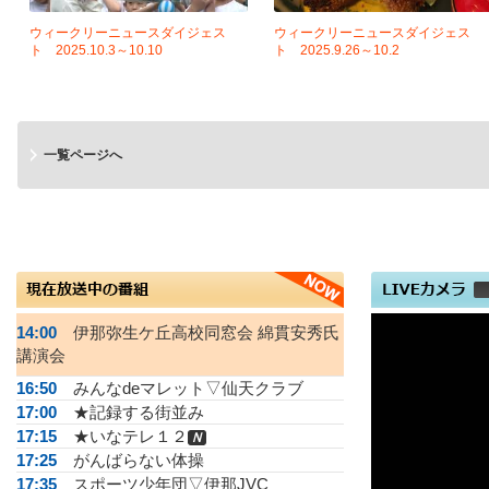
ウィークリーニュースダイジェス
ウィークリーニュースダイジェス
ト 2025.10.3～10.10
ト 2025.9.26～10.2
一覧ページへ
14:00
伊那弥生ケ丘高校同窓会 綿貫安秀氏
講演会
16:50
みんなdeマレット▽仙天クラブ
17:00
★記録する街並み
17:15
★いなテレ１２
Ｎ
17:25
がんばらない体操
17:35
スポーツ少年団▽伊那JVC