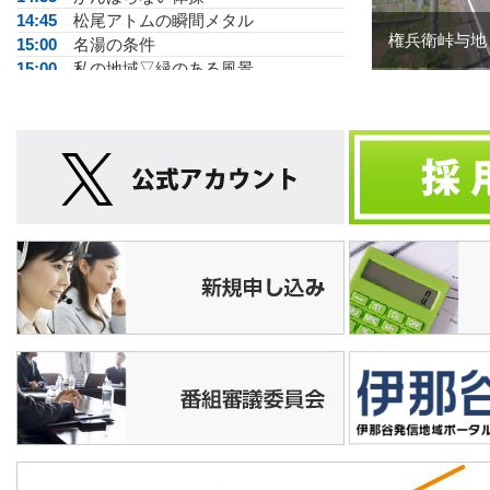
14:45
松尾アトムの瞬間メタル
権兵衛峠与地
15:00
名湯の条件
15:00
私の地域▽緑のある風景
16:00
今週の教室
16:05
店ばな工房
16:25
信州健康リポート
16:40
スポーツ少年団▽伊那JVC
16:50
運動あそびＧＯＧＯ
16:55
そば切り音頭▽こまち～ず
17:00
脳いきいき体操
17:10
手話で話そう
17:15
★いなテレ１２
Ｎ
17:35
がんばらない体操
17:45
みんなdeマレット▽仙天クラブ
17:55
運動あそびＧＯＧＯ
18:00
いなテレ１２
Ｎ
18:25
★エリア▽664gで生まれた命
18:55
スポーツ少年団▽伊那JVC
19:00
Nuts！
19:30
いなテレ１２
Ｎ