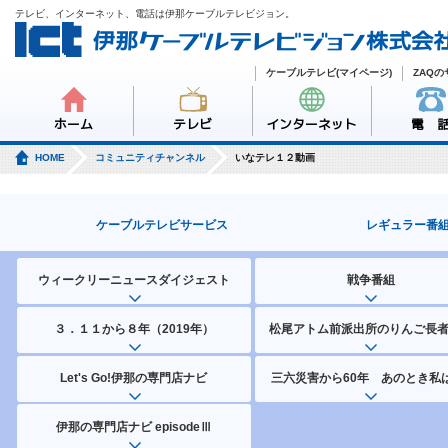
テレビ、インターネット、電話は伊那ケーブルテレビジョン。
ケーブルテレビ(マイページ)
ZAQ
ホーム
テレビ
インターネット
電 
HOME
コミュニティチャンネル
いなテレ１２動画
ケーブルテレビサービス
レギュラー番
ウィークリーニュースダイジェスト
戦争番組
３．１１から８年（2019年）
松尾アトム前派出所のりんご長
Let's Go!伊那の専門店ナビ
三六災害から60年 あのとき私は
伊那の専門店ナビ episodeⅢ