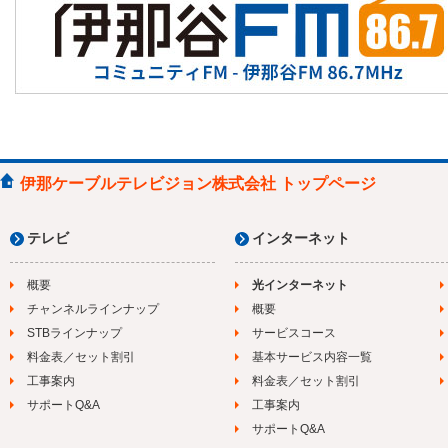
19:52
ＧＲＡＭＨＯＵＳＥ
19:55
運動あそびＧＯＧＯ
20:00
★イチゲンさんどうでしょう
20:15
★宮坂七郎のいいとこ巡り
20:30
★
ダイジェスト
Ｎ
21:00
いなテレ１２
Ｎ
21:25
脳いきいき体操
21:30
エリア▽664ｇで生まれた命
伊那ケーブルテレビジョン株式会社 トップページ
テレビ
インターネット
概要
光インターネット
チャンネルラインナップ
概要
STBラインナップ
サービスコース
料金表／セット割引
基本サービス内容一覧
工事案内
料金表／セット割引
サポートQ&A
工事案内
サポートQ&A