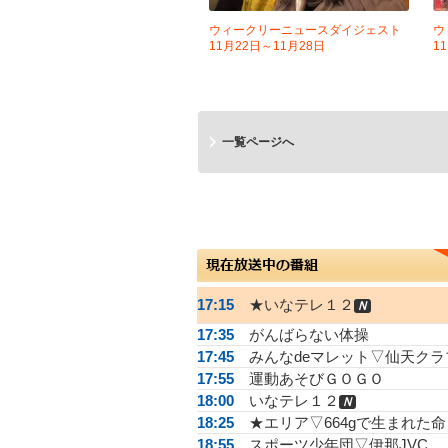
ウィークリーニュースダイジェスト
ウ
11月22日～11月28日
1
一覧ページへ
17:15
★いなテレ１２
Ｎ
17:35
がんばらない体操
17:45
みんなdeマレット▽仙天クラ
17:55
運動あそびＧＯＧＯ
18:00
いなテレ１２
Ｎ
18:25
★エリア▽664gで生まれた命
18:55
スポーツ少年団▽伊那JVC