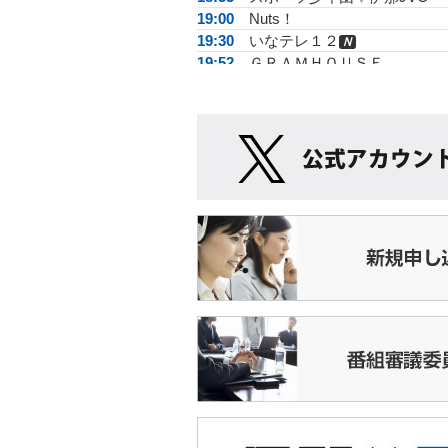
19:00
Nuts！
19:30
いなテレ１２
Ｎ
19:52
ＧＲＡＭＨＯＵＳＥ
19:55
運動あそびＧＯＧＯ
20:00
★イチゲンさんどうでしょう
20:15
★宮坂七郎のいいとこ巡り
20:30
★
ダイジェスト
Ｎ
21:00
いなテレ１２
Ｎ
21:25
脳いきいき体操
21:30
エリア▽664ｇで生まれた命
22:00
★伊那ビデオクラブ作品集
22:45
店ばな工房
23:00
いなテレ１２
Ｎ
23:30
素でどうでしょう
24:00
ショップ
26:00
信毎文字＜＜N>>