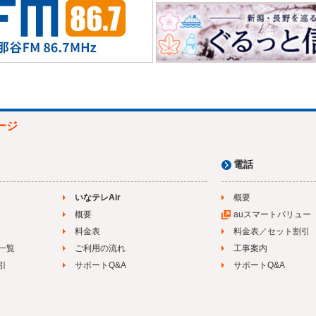
ージ
電話
いなテレAir
概要
概要
auスマートバリュー
料金表
料金表／セット割引
一覧
ご利用の流れ
工事案内
引
サポートQ&A
サポートQ&A