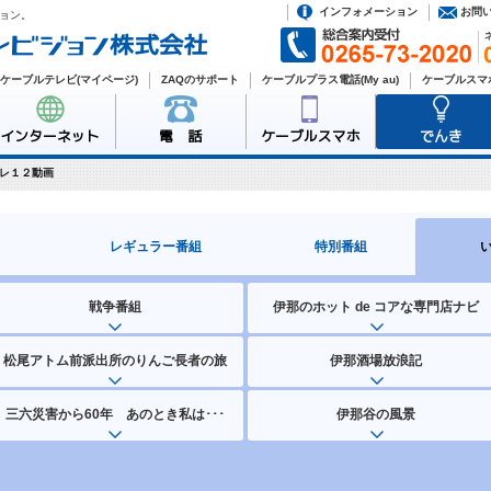
インフォメーション
お問
ョン。
ケーブルテレビ(マイページ)
ZAQのサポート
ケーブルプラス電話(My au)
ケーブルスマホ
インターネット
電 話
ケーブルスマホ
でんき
レ１２動画
レギュラー番組
特別番組
戦争番組
伊那のホット de コアな専門店ナビ
松尾アトム前派出所のりんご長者の旅
伊那酒場放浪記
三六災害から60年 あのとき私は･･･
伊那谷の風景