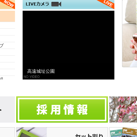
ブ
高遠城址公園
組
組