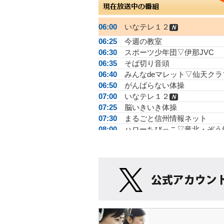
06:00
いなテレ１２
Ｎ
06:25
今週の教室
06:30
スポーツ少年団▽伊那JVC
06:35
そば切り音頭
06:40
みんなdeマレット▽仙天クラ
06:50
がんばらない体操
07:00
いなテレ１２
Ｎ
07:25
脳いきいき体操
07:30
まるごと信州情報ネット
08:00
ハローちびっこ▽竜北・ぞう
08:30
ＪＡ広報る～らる
08:50
名湯の条件
09:00
店ばな工房
09:15
記録する街並み
09:30
ハローちびっこ▽竜北・ぞう
10:00
Nuts!
10:30
がんばらない体操
10:40
手話で話そう