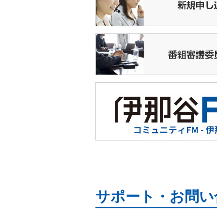
10:45
イチゲンさんどうでしょう
11:00
ＪＡ広報る～らる
11:20
私の地域▽緑のある風景
11:50
運動あそびＧＯＧＯ
11:55
今週の教室
12:00
★伊那谷昼ワイド867
14:00
ハローちびっこ▽竜北・ぞう
14:30
手話で話そう
14:35
がんばらない体操
14:45
松尾アトムの瞬間メタル
15:00
名湯の条件
15:00
私の地域▽緑のある風景
16:00
今週の教室
サポート・お問い