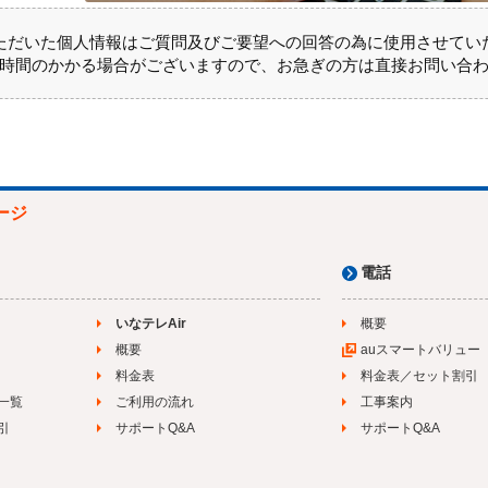
ただいた個人情報はご質問及びご要望への回答の為に使用させてい
時間のかかる場合がございますので、お急ぎの方は直接お問い合
ージ
電話
いなテレAir
概要
概要
auスマートバリュー
料金表
料金表／セット割引
一覧
ご利用の流れ
工事案内
引
サポートQ&A
サポートQ&A